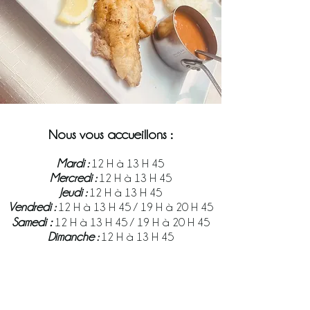
Nous vous accueillons :
Mardi :
12 H à 13 H 45
Mercredi :
12 H à 13 H 45
Jeudi :
12 H à 13 H 45
Vendr
edi :
12 H à 13 H 45 / 19 H à 20 H 45
:
Samedi
12 H à 13 H 45 / 19 H à 20 H 45
Dimanche :
12 H à 13 H 45
Nous acceptons les chèques vacances, les tickets
restaurant et les cartes "American Express"